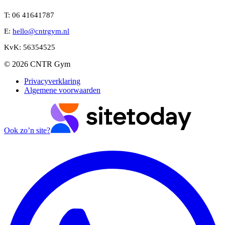
T: 06 41641787
E:
hello@cntrgym.nl
KvK: 56354525
©
2026
CNTR Gym
Privacyverklaring
Algemene voorwaarden
Ook zo’n site?